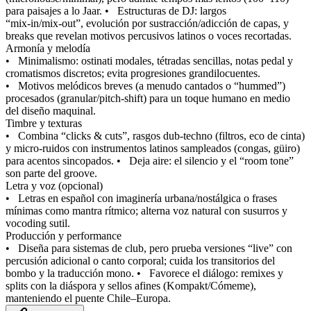
para paisajes a lo Jaar.
•
Estructuras de DJ: largos
“mix‑in/mix‑out”, evolución por sustracción/adicción de capas, y
breaks que revelan motivos percusivos latinos o voces recortadas.
Armonía y melodía
•
Minimalismo: ostinati modales, tétradas sencillas, notas pedal y
cromatismos discretos; evita progresiones grandilocuentes.
•
Motivos melódicos breves (a menudo cantados o “hummed”)
procesados (granular/pitch‑shift) para un toque humano en medio
del diseño maquinal.
Timbre y texturas
•
Combina “clicks & cuts”, rasgos dub‑techno (filtros, eco de cinta)
y micro‑ruidos con instrumentos latinos sampleados (congas, güiro)
para acentos sincopados.
•
Deja aire: el silencio y el “room tone”
son parte del groove.
Letra y voz (opcional)
•
Letras en español con imaginería urbana/nostálgica o frases
mínimas como mantra rítmico; alterna voz natural con susurros y
vocoding sutil.
Producción y performance
•
Diseña para sistemas de club, pero prueba versiones “live” con
percusión adicional o canto corporal; cuida los transitorios del
bombo y la traducción mono.
•
Favorece el diálogo: remixes y
splits con la diáspora y sellos afines (Kompakt/Cómeme),
manteniendo el puente Chile–Europa.