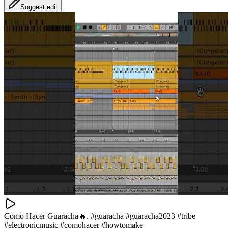
Suggest edit
Como Hacer Guaracha🔥. #guaracha #guaracha2023 #tribe
#electronicmusic #comohacer #howtomake