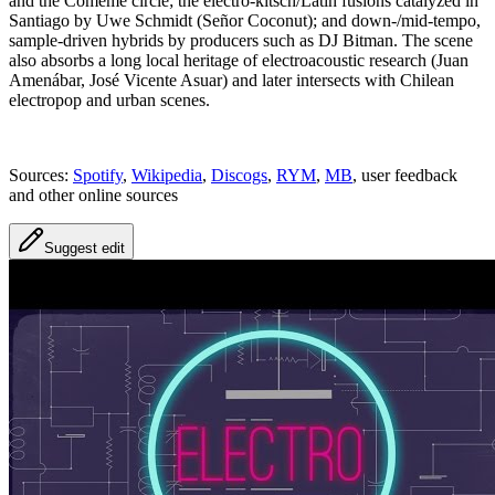
and the Cómeme circle; the electro‑kitsch/Latín fusions catalyzed in
Santiago by Uwe Schmidt (Señor Coconut); and down‑/mid‑tempo,
sample‑driven hybrids by producers such as DJ Bitman. The scene
also absorbs a long local heritage of electroacoustic research (Juan
Amenábar, José Vicente Asuar) and later intersects with Chilean
electropop and urban scenes.
Sources:
Spotify
,
Wikipedia
,
Discogs
,
RYM
,
MB
, user feedback
and other online sources
Suggest edit