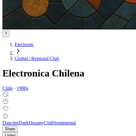
?
Electronic
Global / Regional Club
Electronica Chilena
Chile
·
1990
s
Dancing
Dark
Dreamy
Chill
Sentimental
Share
Listen