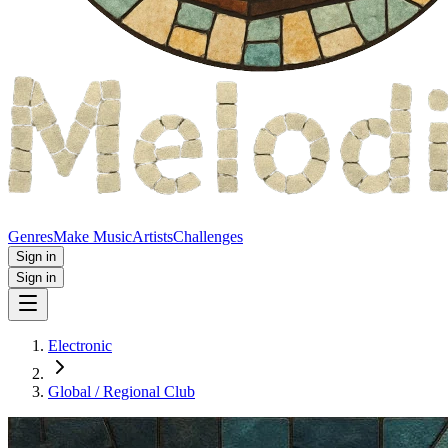
Genres
Make Music
Artists
Challenges
Sign in
Sign in
Electronic
Global / Regional Club