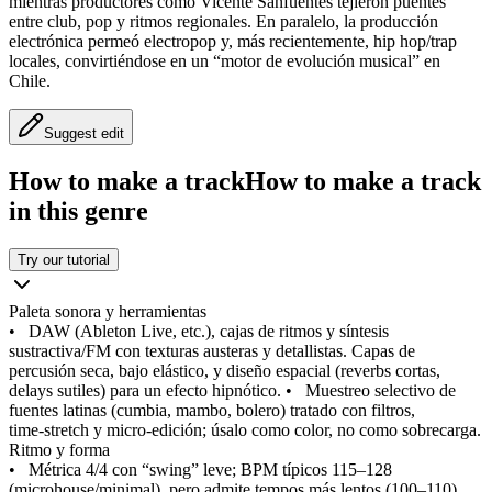
mientras productores como Vicente Sanfuentes tejieron puentes
entre club, pop y ritmos regionales. En paralelo, la producción
electrónica permeó electropop y, más recientemente, hip hop/trap
locales, convirtiéndose en un “motor de evolución musical” en
Chile.
Suggest edit
How to make a track
How to make a track
in this genre
Try our tutorial
Paleta sonora y herramientas
•
DAW (Ableton Live, etc.), cajas de ritmos y síntesis
sustractiva/FM con texturas austeras y detallistas. Capas de
percusión seca, bajo elástico, y diseño espacial (reverbs cortas,
delays sutiles) para un efecto hipnótico.
•
Muestreo selectivo de
fuentes latinas (cumbia, mambo, bolero) tratado con filtros,
time‑stretch y micro‑edición; úsalo como color, no como sobrecarga.
Ritmo y forma
•
Métrica 4/4 con “swing” leve; BPM típicos 115–128
(microhouse/minimal), pero admite tempos más lentos (100–110)