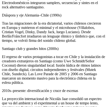
Electrodomésticos integraron samplers, secuencias y sintes en el
rock alternativo santiaguino.
Diáspora y eje Alemania–Chile (1990s)
Tras las migraciones de la era dictatorial, varios chilenos crecieron
en Europa y nutrieron el minimal y el microhouse (Villalobos,
Cristian Vogel, Dinky, Dandy Jack, luego Luciano). Desde
Berlín/Fráncfort irradiaron un lenguaje rítmico y tímbrico que, con el
tiempo, se volvió firma del sonido chileno global.
Santiago club y grandes hitos (2000s)
El regreso de varios protagonistas a tocar en Chile y la instalación de
creadores extranjeros en Santiago (como Uwe Schmidt/Señor
Coconut) dieron singularidad local: fusión lúdica de ritmos latinos
con diseño digital, circuitos independientes y festivales (Mutek
Chile, Sundeck). Las Love Parade de 2005 y 2006 en Santiago
marcaron un momento masivo para la electrónica chilena en la
esfera pública.
2010s–presente: diversificación y cruce de escenas
La proyección internacional de Nicolás Jaar consolidó un espectro
que va del ambient y el experimental a un house de tempo lento,